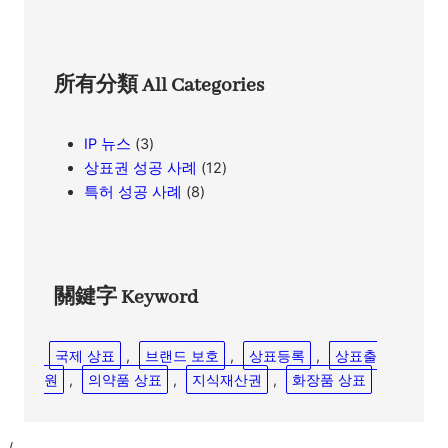
所有分類 All Categories
IP 뉴스
(3)
상표권 성공 사례
(12)
특허 성공 사례
(8)
關鍵字 Keyword
국제 상표
, 
브랜드 보호
, 
상표등록
, 
상표출
원
, 
의약품 상표
, 
지식재산권
, 
화장품 상표
/