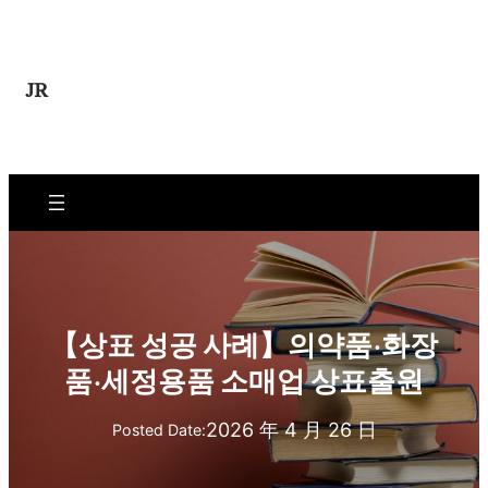
콘
텐
츠
JR
로
바
로
가
기
【상표 성공 사례】의약품·화장
품·세정용품 소매업 상표출원
2026 年 4 月 26 日
Posted Date: