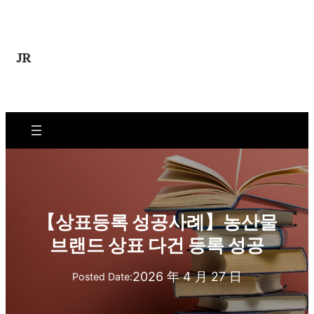
콘
텐
츠
JR
로
바
로
가
기
【상표등록 성공사례】농산물
브랜드 상표 다건 등록 성공
2026 年 4 月 27 日
Posted Date: