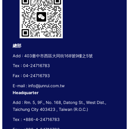
總部
Add : 403臺中市西區大同街168號9樓之5號
Tex : 04-24716783
Fax : 04-24716793
E-mail : info@junrui.com.tw
Headquarter
Add : Rm. 5, 9F., No. 168, Datong St., West Dist.,
Taichung City 403423 , Taiwan (R.O.C.)
Tex : +886-4-24716783