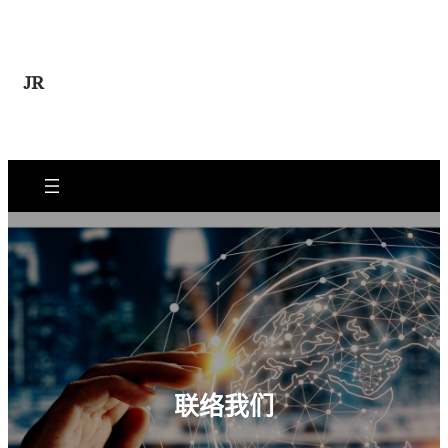
跳
至
内
JR
容
联络我们