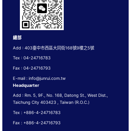
總部
Add : 403臺中市西區大同街168號9樓之5號
Tex : 04-24716783
Fax : 04-24716793
E-mail : info@junrui.com.tw
Headquarter
Add : Rm. 5, 9F., No. 168, Datong St., West Dist.,
Taichung City 403423 , Taiwan (R.O.C.)
Tex : +886-4-24716783
Fax : +886-4-24716793