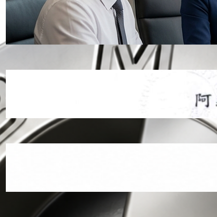
【智權新訊】全球外觀設計專利保護
期限比較｜各國設計專利保護年限完
整解析
2026 年 7 月 27 日
【商標成功案例】商標核駁翻案成功
｜「阿義羊肉爐」透過廢止程序排除
在先商標，成功取得商標權
2026 年 6 月 4 日
【智權新訊】BMW「廠徽螺絲」專利
解析：從特殊螺絲設計看汽車維修市
場控制與智慧財產布局
2026 年 5 月 9 日