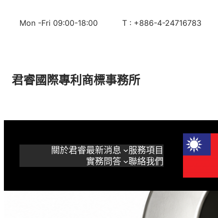
跳
至
Mon -Fri 09:00-18:00
T : +886-4-24716783
主
要
內
容
君睿國際專利商標事務所
關於君睿
最新消息
服務項目
實務問答
聯絡我們