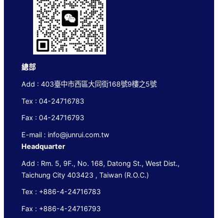
總部
Add : 403臺中市西區大同街168號9樓之5號
Tex : 04-24716783
Fax : 04-24716793
E-mail : info@junrui.com.tw
Headquarter
Add : Rm. 5, 9F., No. 168, Datong St., West Dist.,
Taichung City 403423 , Taiwan (R.O.C.)
Tex : +886-4-24716783
Fax : +886-4-24716793