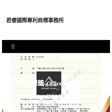
跳
至
主
君睿國際專利商標事務所
要
內
容
標籤:
Office Action
2024 年 12 月 24 日
Posted Date: