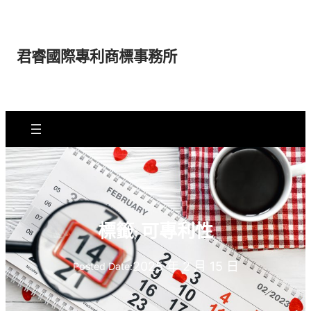
跳
至
主
君睿國際專利商標事務所
要
內
容
標籤:
可專利性
2025 年 2 月 15 日
Posted Date: