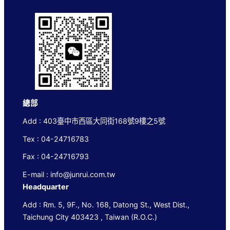
總部
Add : 403臺中市西區大同街168號9樓之5號
Tex : 04-24716783
Fax : 04-24716793
E-mail : info@junrui.com.tw
Headquarter
Add : Rm. 5, 9F., No. 168, Datong St., West Dist.,
Taichung City 403423 , Taiwan (R.O.C.)