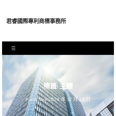
跳
至
主
君睿國際專利商標事務所
要
內
容
標籤:
主體
2024 年 12 月 28 日
Posted Date: