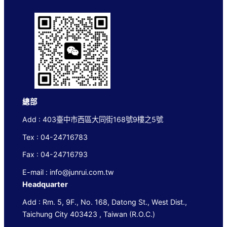
總部
Add : 403臺中市西區大同街168號9樓之5號
Tex : 04-24716783
Fax : 04-24716793
E-mail : info@junrui.com.tw
Headquarter
Add : Rm. 5, 9F., No. 168, Datong St., West Dist.,
Taichung City 403423 , Taiwan (R.O.C.)