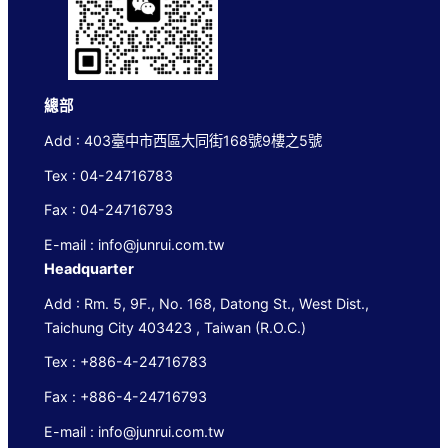
總部
Add : 403臺中市西區大同街168號9樓之5號
Tex : 04-24716783
Fax : 04-24716793
E-mail : info@junrui.com.tw
Headquarter
Add : Rm. 5, 9F., No. 168, Datong St., West Dist.,
Taichung City 403423 , Taiwan (R.O.C.)
Tex : +886-4-24716783
Fax : +886-4-24716793
E-mail : info@junrui.com.tw