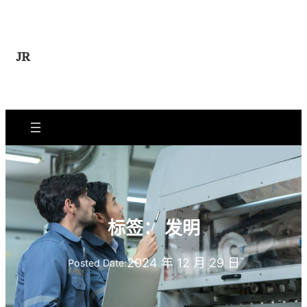
跳
至
内
JR
容
标签：
发明
2024 年 12 月 29 日
Posted Date: