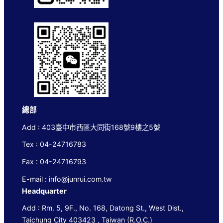
總部
Add : 403臺中市西區大同街168號9樓之5號
Tex : 04-24716783
Fax : 04-24716793
E-mail : info@junrui.com.tw
Headquarter
Add : Rm. 5, 9F., No. 168, Datong St., West Dist.,
Taichung City 403423 , Taiwan (R.O.C.)