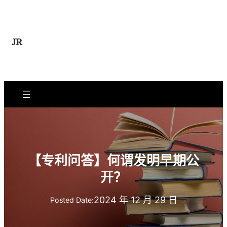
跳
至
内
JR
容
【专利问答】何谓发明早期公
开？
2024 年 12 月 29 日
Posted Date: