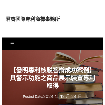
跳
至
主
君睿國際專利商標事務所
要
內
容
【發明專利核駁答辯成功案例】
具警示功能之商品展示裝置專利
取得
2024 年 12 月 24 日
Posted Date: